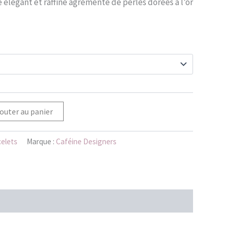
e élégant et raffiné agrémenté de perles dorées à l’or
outer au panier
elets
Marque :
Caféine Designers