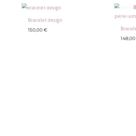
B
Bracelet design
Bracel
150,00
€
148,0