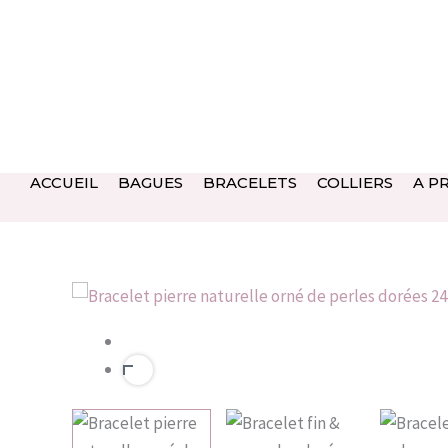
Aller
au
contenu
ACCUEIL
BAGUES
BRACELETS
COLLIERS
A P