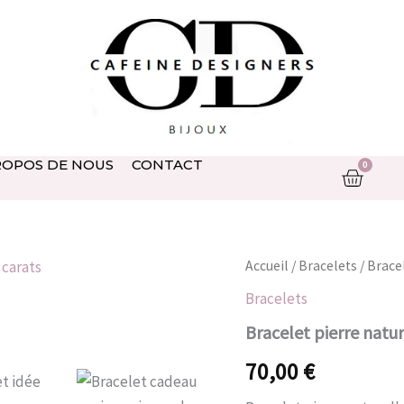
ROPOS DE NOUS
CONTACT
0
Panie
quantité
Accueil
/
Bracelets
/ Brace
de
Bracelets
Bracelet
pierre
Bracelet pierre natur
naturelle
70,00
€