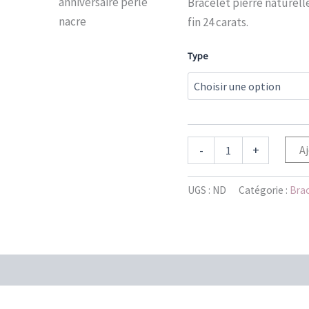
Bracelet pierre naturell
fin 24 carats.
Type
-
+
Aj
UGS :
ND
Catégorie :
Brac